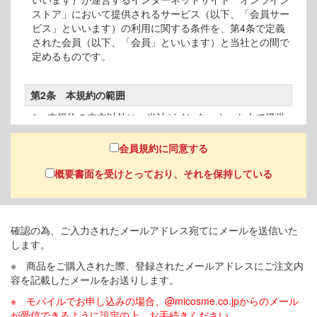
ストア」において提供されるサービス（以下、「会員サー
ビス」といいます）の利用に関する条件を、第4条で定義
された会員（以下、「会員」といいます）と当社との間で
定めるものです。
第2条 本規約の範囲
1 本規約の本文以外に、当社がインターネット上で提供
する「ご注文について」「商品のお届けについて」等の会
員サービスに関する各種ルール、諸規定（以下「諸規定
会員規約に同意する
等」といいます）、及び今後追加する諸規定等も、名目の
如何にかかわらず、「オンラインサービス 会員規約」を
概要書面を受けとっており、それを保持している
構成するものとします。
2 本規約の本文と諸規定等が異なる場合には、諸規定等
の定めが優先して適用されるものとします。
確認の為、ご入力されたメールアドレス宛てにメールを送信いた
します。
第3条 本規約の変更
※ 商品をご購入された際、登録されたメールアドレスにご注文内
1 当社は、会員の承諾を得ることなく本規約を変更する
容を記載したメールをお送りします。
ことができるものとします。 2 変更後の本規約は、当社
※ モバイルでお申し込みの場合、@micosme.co.jpからのメール
が適当と判断する方法で会員に公表又は通知することによ
が受信できるように設定の上、お手続きください。